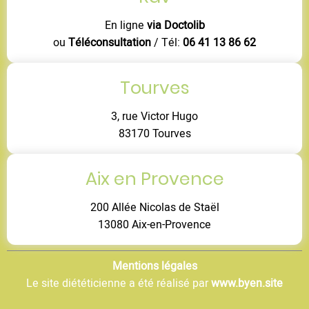
En ligne
via Doctolib
ou
Téléconsultation
/ Tél:
06 41 13 86 62
Tourves
3, rue Victor Hugo
83170 Tourves
Aix en Provence
200 Allée Nicolas de Staël
13080 Aix-en-Provence
Mentions légales
Le site diététicienne a été réalisé par
www.byen.site