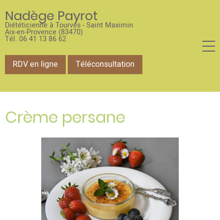
Aller
Nadège Payrot
au
Diététicienne à Tourves - Saint Maximin
contenu
Aix-en-Provence (83470)
Tél. 06 41 13 86 62
principal
RDV en ligne
Téléconsultation
Crème persane